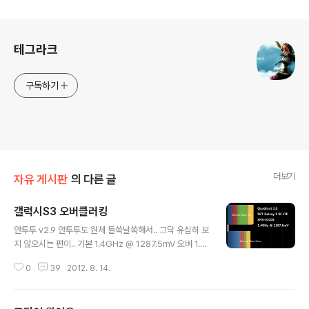
로그 정보
테그라크
구독하기
더보기
자유 게시판
의 다른 글
갤럭시S3 오버클러킹
글 내용
안투투 v2.9 안투투도 원체 들쑥날쑥해서.. 그닥 유심히 보
지 않으시는 편이.. 기본 1.4GHz @ 1287.5mV 오버 1.6
GHz @ 1325mV 쿼드런트 어드밴스드 2.0 기본 1.4GH
0
39
2012. 8. 14.
z @ 1287.5mV 오버 1.6GHz @ 1325mV