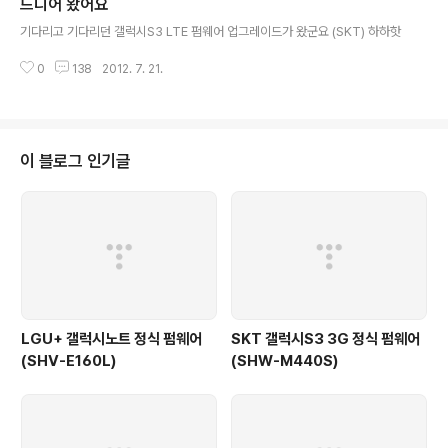
드디어 왔어요
글 내용
기다리고 기다리던 갤럭시S3 LTE 펌웨어 업그레이드가 왔군요 (SKT) 하하핫
0
138
2012. 7. 21.
이 블로그 인기글
LGU+ 갤럭시노트 정식 펌웨어
SKT 갤럭시S3 3G 정식 펌웨어
(SHV-E160L)
(SHW-M440S)