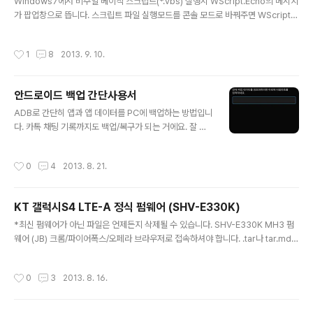
Windows7에서 비주얼 베이직 스크립트(*.vbs) 실행시 WScript.Echo의 메시지
가 팝업창으로 뜹니다. 스크립트 파일 실행모드를 콘솔 모드로 바꿔주면 WScript.E
cho가 콘솔창으로 출력됩니다. 시작 > 실행 > cmd wscript //h:cscript 위 명령
어 실행후 스크립트 기본 동작이 콘솔모드로 변경됨. 혹은 cscript [파일이름].vbs
작성시간
1
8
2013. 9. 10.
로도 실행가능하지만 입력하기 번거로우니까~
안드로이드 백업 간단사용서
글 내용
ADB로 간단히 앱과 앱 데이터를 PC에 백업하는 방법입니
다. 카톡 채팅 기록까지도 백업/복구가 되는 거에요. 잘 사
용하시면 유용하겠죠? ADB 설치 및 사용법은 셀프입니다
^^* 1. 내가 설치한 앱 전체 백업 adb backup -f -apk -
작성시간
0
4
2013. 8. 21.
noshared -all -nosystem 2. 특정 앱만 백업 adb ba
ckup -f -apk -noshared 앱 이름이 아니고 패키지 이
름! 예로 카카오톡의 패키지 이름은 com.kakao.talk 입
KT 갤럭시S4 LTE-A 정식 펌웨어 (SHV-E330K)
니다. 카카오톡 내용을 모두 백업하고 싶다면 아래와 같이
글 내용
adb backup -f kakao_backup_2013-xx-xx.bak -
*최신 펌웨어가 아닌 파일은 언제든지 삭제될 수 있습니다. SHV-E330K MH3 펌
apk -noshared com.kakao.talk 그럼 "kakao_back
웨어 (JB) 크롬/파이어폭스/오페라 브라우저로 접속하셔야 합니다. .tar나 tar.md5
up_2013-xx-xx.bak" 파일에 카카..
파일을 오딘 PDA 메뉴로 불러서 펌웨어 설치 E330KKKUAMH3_E330KKTTA
MH3_HOME.tar.md5 SHV-E330K MH1 펌웨어 (JB) 크롬/파이어폭스/오페라
작성시간
0
3
2013. 8. 16.
브라우저로 접속하셔야 합니다. .tar나 tar.md5 파일을 오딘 PDA 메뉴로 불러서
펌웨어 설치 E330KKKUAMH1_E330KKTTAMH1_HOME.tar