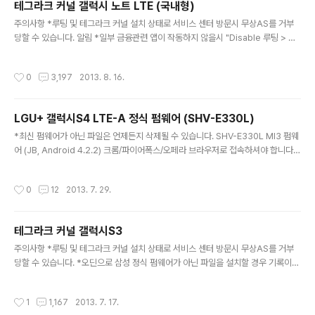
테그라크 커널 갤럭시 노트 LTE (국내형)
글 내용
주의사항 *루팅 및 테그라크 커널 설치 상태로 서비스 센터 방문시 무상AS를 거부
당할 수 있습니다. 알림 *일부 금융관련 앱이 작동하지 않을시 "Disable 루팅 > 테
그라크 커널 앱 삭제"를 하시면 재부팅 없이 사용가능 테그라크 커널은 기존 테그라
크 커널과 마찬가지로 삼성 오픈 소스를 활용한 것이 아닌 최신 펌웨어에 포함된 커
작성시간
0
3,197
2013. 8. 16.
널에서 실행 파일 및 유틸리티를 추가한 버전입니다. 테그라크 커널을 설치하시더라
도 성능상 득실은 없습니다. (루팅 후 오버클럭 및 트윅적용시 성능향상 가능) 원래
배포된 정식 펌웨어의 시스템 파일과 기능을 "원본 그대로" 유지하면서 추가기능을
LGU+ 갤럭시S4 LTE-A 정식 펌웨어 (SHV-E330L)
넣는 것이 주 목적이며 임의로 수정된 시스템에서는 정상동작하지 않을 수도 있습니
글 내용
다. 테그라크 커널의 기능이 필요하신 분들만 사용하세요. (..
*최신 펌웨어가 아닌 파일은 언제든지 삭제될 수 있습니다. SHV-E330L MI3 펌웨
어 (JB, Android 4.2.2) 크롬/파이어폭스/오페라 브라우저로 접속하셔야 합니다. .
tar나 tar.md5 파일을 오딘 PDA 메뉴로 불러서 펌웨어 설치 E330LKLUAMI3_E
330LLGTAMI3_HOME.tar.md5 SHV-E330L MH6 펌웨어 (JB) 크롬/파이어
작성시간
0
12
2013. 7. 29.
폭스/오페라 브라우저로 접속하셔야 합니다. .tar나 tar.md5 파일을 오딘 PDA 메
뉴로 불러서 펌웨어 설치 E330LKLUAMH6_E330LLGTAMH6_HOME.tar.md
5 SHV-E330L MH1 펌웨어 (JB) 크롬/파이어폭스/오페라 브라우저로 접속하셔야
테그라크 커널 갤럭시S3
합니다. .tar나 tar.md5 파일을 오딘 PDA 메뉴로 불러서 ..
글 내용
주의사항 *루팅 및 테그라크 커널 설치 상태로 서비스 센터 방문시 무상AS를 거부
당할 수 있습니다. *오딘으로 삼성 정식 펌웨어가 아닌 파일을 설치할 경우 기록이
남게되며 이 기록으로 인해 AS에서 불이익을 당할 수 있습니다. *루팅 후 기기변조
로 인해 발생하는 문제는 다른 누구의 책임도 아닌 본인의 책임입니다. *기기 이상으
작성시간
1
1,167
2013. 7. 17.
로 서비스센터 방문시 - 루팅이 되어있는 상태로 /system/build.prop의 모델명들