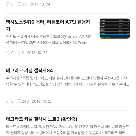
작성시간
0
30
2013. 10. 24.
엑시노스5410 옥타, 리틀코어 A7만 활용하
기
글 내용
엑시노스 갤럭시S4를 루팅후 리틀코어(Cortex-A7, 저전
력/저성능/저발열)만 사용하는 법을 알아봅시다. Exynos
5410 Octa 사용범위 Cortex-A7(CA7): 250~600M
작성시간
0
2
2013. 10. 22.
Hz (실제 500~1200MHz) Cortex-A15(CA15): 800
~1600MHz 확실한 용도로 보이는 항목은 big.LITTLE
오퍼레이터이다. /dev/b.L_operator 00: Disable swi
테그라크 커널 갤럭시S4
tcher 01: LITTLE only 10: big only 11: big.LITTLE
글 내용
주의사항 *루팅 및 테그라크 커널 설치 상태로 서비스 센터 방문시 무상AS를 거부
여기서 01(LITTLE only), 10(big only) 모드는 설정해
당할 수 있습니다. *오딘으로 삼성 정식 펌웨어가 아닌 파일을 설치할 경우 기록이
봤자 실제로 활용을 안해서 소용없고, 00(Disable)으로
남게되며 이 기록으로 인해 AS에서 불이익을 당할 수 있습니다. *루팅 후 기기변조
설정시 CA7, CA15중 활동중인 클러스터에서 잠기게 된
로 인해 발생하는 문제는 다른 누구의 책임도 아닌 본인의 책임입니다. *기기 이상으
다. CA7이 활성화 되도..
작성시간
0
248
2013. 10. 2.
로 서비스센터 방문시 - 삼성 순정 펌웨어를 키스나 혹은 오딘으로 설치해줍니다. -
제 개인적인 의견으로는 그냥 순정펌웨어만 설치하시고 가셔도 될거 같습니다. 특별
한 경우가 아닌 이상 루팅 카운트로 물어뜯는(?) 기사님은 그리 많지 않을겁니다.. -
테그라크 커널 갤럭시 노트3 (확인중)
저도 삼성서비스센터 몇 번 방문했지만 모두 무상처리되었네요.. - 시스템 이미지를
글 내용
통해 루팅을 하는 방식으로 루팅 카운트를 올리지 않을..
테스트용 파일입니다. 적용전 PC로 자료 백업 필수! 기기의 커스텀 바이너리 카운트
가 올라가 삼성 서비스센터에서 무상수리를 거부당할 수 있습니다. 테그라크 리커버