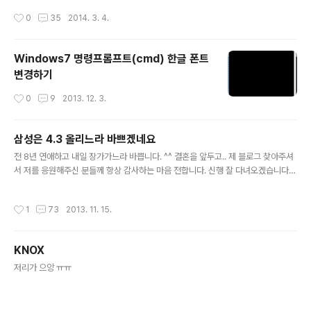
목을 확인 *텍스트 편집기로 C:\Users\[계정이름]\App
작성시간
0
35
2014. 3. 4.
Data\Local\Google\Chrome\User Data\Default\E
xtensions\[ID]\1.3.0_0\js\rightclick.js 파일 열기 *re
moveContextMenuOn 함수에 아래 추가 console.lo
Windows7 명령프롬프트(cmd) 한글 폰트
g("allow right click processing selectstart"); elt.
변경하기
addEventListener("selectstart", bringBackDefau
lt, false); *Allow Right-Click의 사용 설정을 해제 후 다
작성시간
0
9
2013. 12. 3.
시 설정 *페이지 새..
삼성은 4.3 올리느라 바쁘겠네요
글 내용
전 8년 연애하고 내일 장가가느라 바쁩니다. ^^ 결혼을 앞두고.. 제 블로그 찾아주셔
서 저를 응원해주신 분들께 항상 감사하는 마음 전합니다. 신행 잘 다녀오겠습니다. ^
^
작성시간
1
73
2013. 11. 15.
KNOX
글 내용
저리가 으앙 ㅠㅠ