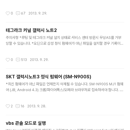
리 미포함이며 테그라크 커널 앱에서 루팅만 가능합니다 >.< 루팅후에 권한받기가
정상적으로 이뤄지는지 확인이 필요합니다. 중단합니다. 아래 기사를 참고해 주세요.
작성시간
0
67
2013. 9. 29.
Rooting and flashing custom software on the Galaxy Note 3 causes h
ardware damage. Say what?
테그라크 커널 갤럭시 노트2
글 내용
주의사항 *루팅 및 테그라크 커널 설치 상태로 서비스 센터 방문시 무상AS를 거부
당할 수 있습니다. *오딘으로 삼성 정식 펌웨어가 아닌 파일을 설치할 경우 기록이
남게되며 이 기록으로 인해 AS에서 불이익을 당할 수 있습니다. *루팅 후 기기변조
로 인해 발생하는 문제는 다른 누구의 책임도 아닌 본인의 책임입니다. *기기 이상으
작성시간
0
513
2013. 9. 29.
로 서비스센터 방문시 - 루팅이 되어있는 상태로 /system/build.prop의 모델명들
을 GT-I9300으로 바꾼 후 리부팅합니다. (자세한건 검색으로 알아보세요~) - 트라
이앵글 어웨이 앱으로 루팅 카운트를 0으로 리셋해 줍니다. - 제가 사용해보지 않아
SKT 갤럭시노트3 정식 펌웨어 (SM-N900S)
서 정확한 작동여부는 알 수 없음. 알려주신 분들이 SKT와 KT는 가능하나 LGU
글 내용
+는 불가능하다고 하심. - xda에 가입..
*최신 펌웨어가 아닌 파일은 언제든지 삭제될 수 있습니다. SM-N900S MJ1 펌웨
어 (JB, Android 4.3) 크롬/파이어폭스/오페라 브라우저로 접속하셔야 합니다. .ta
r나 tar.md5 파일을 오딘 PDA 메뉴로 불러서 펌웨어 설치 N900SKSUBMJ1_N
900SSKTBMJ1_HOME.tar.md5 SM-N900S MI9 펌웨어 (JB, Android 4.
작성시간
2
16
2013. 9. 28.
3) 크롬/파이어폭스/오페라 브라우저로 접속하셔야 합니다. .tar나 tar.md5 파일을
오딘 PDA 메뉴로 불러서 펌웨어 설치 N900SKSUBMI9_N900SSKTBMI9_H
OME.tar.md5
vbs 콘솔 모드로 실행
글 내용