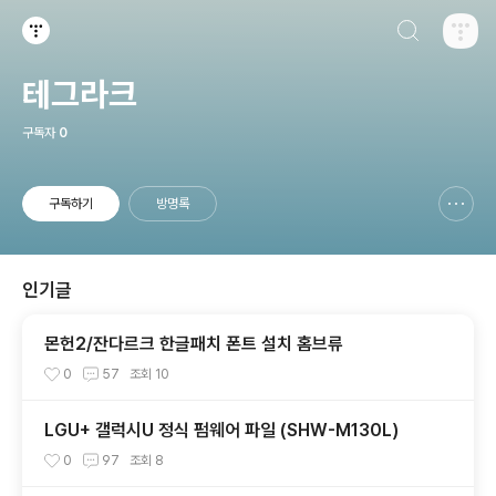
검색하기
티스토리
테그라크
구독자
0
구독하기
방명록
신고하기 레이어
열기
인기글
몬헌2/잔다르크 한글패치 폰트 설치 홈브류
0
57
조회
10
LGU+ 갤럭시U 정식 펌웨어 파일 (SHW-M130L)
0
97
조회
8