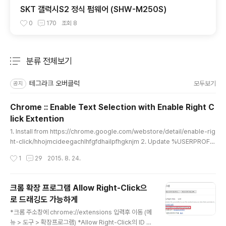
SKT 갤럭시S2 정식 펌웨어 (SHW-M250S)
0
170
조회
8
분류 전체보기
주요 글 목록
테그라크 오버클럭
모두보기
공지
Chrome :: Enable Text Selection with Enable Right C
lick Extention
글 내용
1. Install from https://chrome.google.com/webstore/detail/enable-rig
ht-click/hhojmcideegachlhfgfdhailpfhgknjm 2. Update %USERPROFIL
E%\AppData\Local\Google\Chrome\User Data\Default\Extensions\hh
작성시간
1
29
2015. 8. 24.
ojmcideegachlhfgfdhailpfhgknjm\0.0.9_0\web_accessible_resources
\index.js window.addEventListener('contextmenu', handleEvent, tru
e); /* Enable text selection by TEGRAK 2015.08.24 */ window.addEv
크롬 확장 프로그램 Allow Right-Click으
entListener(..
로 드래깅도 가능하게
글 내용
*크롬 주소창에 chrome://extensions 입력후 이동 (메
뉴 > 도구 > 확장프로그램) *Allow Right-Click의 ID 항