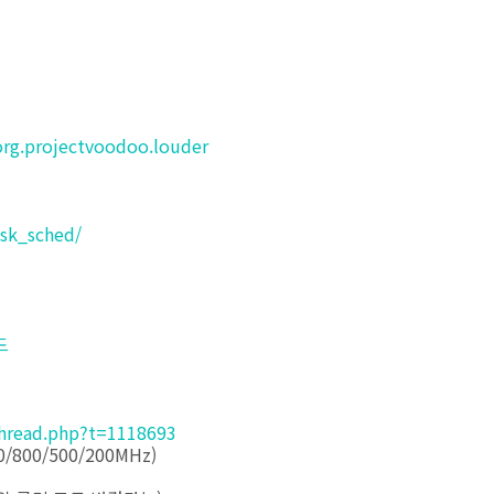
org.projectvoodoo.louder
isk_sched/
드
thread.php?t=1118693
/800/500/200MHz)