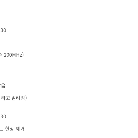
-30
 200MHz)
않음
h3라고 알려짐)
-30
는 현상 제거