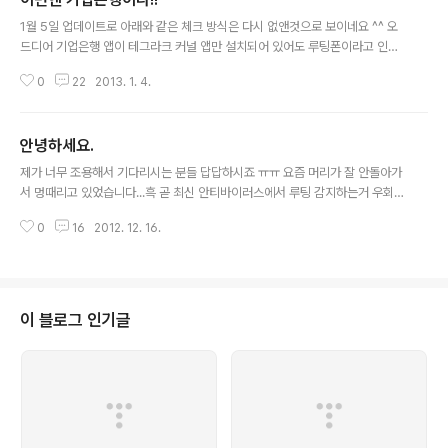
글 내용
1월 5일 업데이트로 아래와 같은 체크 방식은 다시 없앤것으로 보이네요 ^^ 오
드디어 기업은행 앱이 테그라크 커널 앱만 설치되어 있어도 루팅폰이라고 인식
하게 만들어버렸군요.. 먼가 좀 근본적인 확인법을 만들어주길 바랬는데 .. 그래
0
22
2013. 1. 4.
야 우회하는 재미도 쏠쏠한데.. 이 사람들이 계속 이런 치사한 방식만 ㅠㅠ 급하
신 분들은 Disable 루팅 후에 테그라크 커널 앱도 삭제해주시면 정상적으로 이
용가능합니다. 햐 요건 어찌하지.. ㅋㅋㅋ 독한 사람들..
안녕하세요.
글 내용
제가 너무 조용해서 기다리시는 분들 답답하시죠 ㅠㅠ 요즘 머리가 잘 안돌아가
서 멍때리고 있었습니다...흑 곧 최신 안티바이러스에서 루팅 감지하는거 우회
하도록 변경하여 곧 업데이트할께요 조금만 기다려주세요 ^^
0
16
2012. 12. 16.
이 블로그 인기글