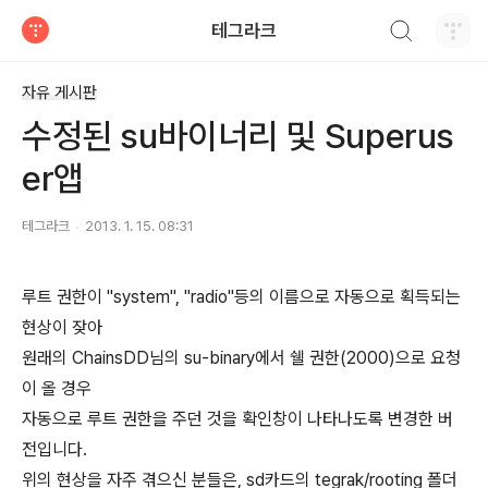
검색하기
테그라크
티스토리
자유 게시판
수정된 su바이너리 및 Superus
er앱
테그라크
2013. 1. 15. 08:31
루트 권한이 "system", "radio"등의 이름으로 자동으로 획득되는
현상이 잦아
원래의 ChainsDD님의 su-binary에서 쉘 권한(2000)으로 요청
이 올 경우
자동으로 루트 권한을 주던 것을 확인창이 나타나도록 변경한 버
전입니다.
위의 현상을 자주 겪으신 분들은, sd카드의 tegrak/rooting 폴더