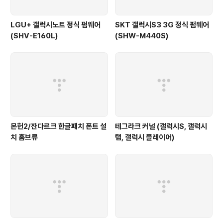
LGU+ 갤럭시노트 정식 펌웨어
SKT 갤럭시S3 3G 정식 펌웨어
(SHV-E160L)
(SHW-M440S)
몬헌2/잔다르크 한글패치 폰트 설
테그라크 커널 (갤럭시S, 갤럭시
치 홈브류
탭, 갤럭시 플레이어)