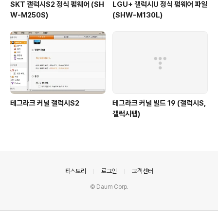
SKT 갤럭시S2 정식 펌웨어 (SH
LGU+ 갤럭시U 정식 펌웨어 파일
W-M250S)
(SHW-M130L)
테그라크 커널 갤럭시S2
테그라크 커널 빌드 19 (갤럭시S,
갤럭시탭)
의안내
티스토리
로그인
고객센터
© Daum Corp.